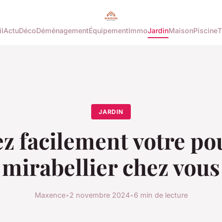
l
Actu
Déco
Déménagement
Équipement
Immo
Jardin
Maison
Piscine
T
JARDIN
ez facilement votre po
mirabellier chez vous
Maxence
•
2 novembre 2024
•
6 min de lecture