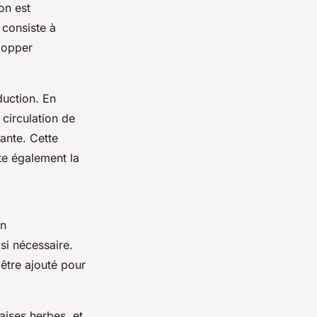
on est
 consiste à
elopper
duction. En
 circulation de
sante. Cette
te également la
un
si nécessaire.
 être ajouté pour
vaises herbes, et