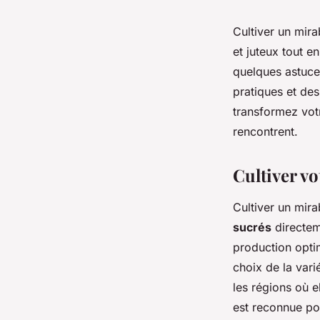
Cultiver un mira
et juteux tout e
quelques astuce
pratiques et des
transformez votr
rencontrent.
Cultiver vo
Cultiver un mira
sucrés
directem
production optim
choix de la vari
les régions où e
est reconnue pou