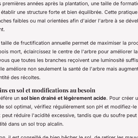
s premières années après la plantation, une taille de formati
établir une structure forte et bien équilibrée. Cette pratique
nches faibles ou mal orientées afin d'aider l'arbre à se dév
t.
e taille de fructification annuelle permet de maximiser la pro
 bois mort, éclaircissez le centre de l'arbre pour améliorer la
-vous que toutes les branches reçoivent une luminosité suffi
ille améliore non seulement la santé de l'arbre mais augmen
ntité des récoltes.
ins en sol et modifications au besoin
réfère un
sol bien drainé et légèrement acide
. Pour créer 
 sol optimal, vérifiez régulièrement son pH et modifiez-le 
 peut réduire l'acidité excessive, tandis que du soufre peut
ité dans un sol trop alcalin.
on, il est conseillé de bien bêcher le sol, de retirer les mau