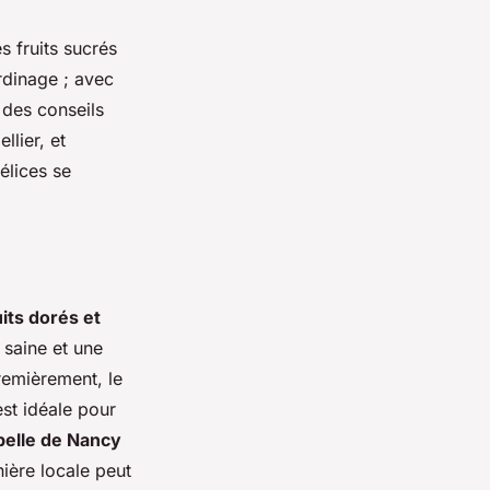
s fruits sucrés
ardinage ; avec
 des conseils
lier, et
élices se
uits dorés et
 saine et une
Premièrement, le
st idéale pour
belle de Nancy
ière locale peut