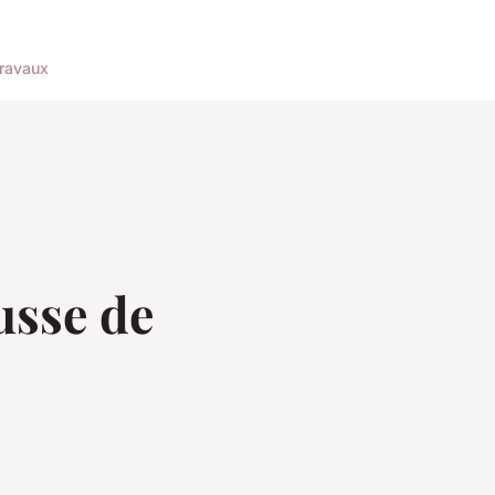
ravaux
usse de