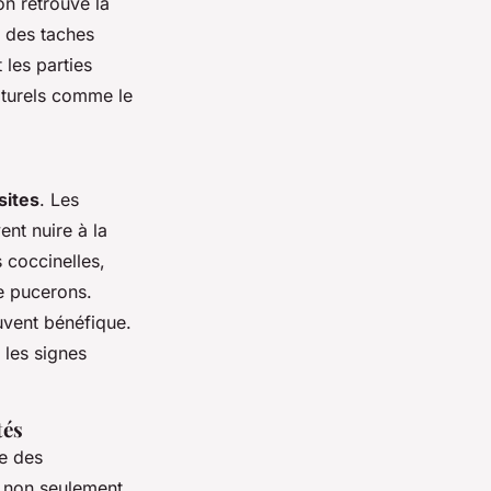
on retrouve la
r des taches
 les parties
naturels comme le
sites
. Les
nt nuire à la
s coccinelles,
e pucerons.
uvent bénéfique.
 les signes
tés
ge des
 non seulement