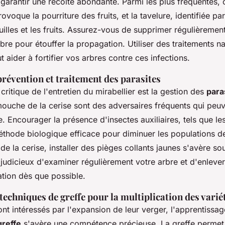
 garantir une récolte abondante. Parmi les plus fréquentes, 
ovoque la pourriture des fruits, et la tavelure, identifiée pa
euilles et les fruits. Assurez-vous de supprimer régulièrement
rbre pour étouffer la propagation. Utiliser des traitements 
t aider à fortifier vos arbres contre ces infections.
prévention et traitement des parasites
critique de l'entretien du mirabellier est la gestion des
para
ouche de la cerise sont des adversaires fréquents qui peuve
re. Encourager la présence d'insectes auxiliaires, tels que le
éthode biologique efficace pour diminuer les populations d
e la cerise, installer des pièges collants jaunes s'avère so
 judicieux d'examiner régulièrement votre arbre et d'enlever
tation dès que possible.
 techniques de greffe pour la multiplication des varié
nt intéressés par l'expansion de leur verger, l'apprentissa
greffe
s'avère une compétence précieuse. La greffe permet