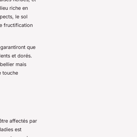
ieu riche en
ects, le sol
 fructification
 garantiront que
lents et dorés.
bellier mais
e touche
être affectés par
adies est