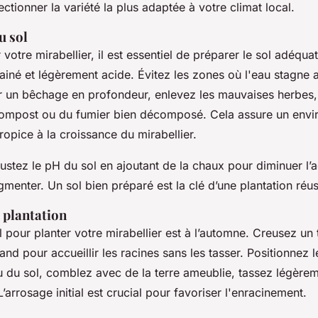
ectionner la variété la plus adaptée à votre climat local.
u sol
 votre mirabellier, il est essentiel de préparer le sol adéqua
rainé et légèrement acide. Évitez les zones où l'eau stagne a
n bêchage en profondeur, enlevez les mauvaises herbes, 
compost ou du fumier bien décomposé. Cela assure un envi
ropice à la croissance du mirabellier.
justez le pH du sol en ajoutant de la chaux pour diminuer l’a
gmenter. Un sol bien préparé est la clé d’une plantation réus
 plantation
pour planter votre mirabellier est à l’automne. Creusez un 
nd pour accueillir les racines sans les tasser. Positionnez l
u du sol, comblez avec de la terre ameublie, tassez légèrem
rrosage initial est crucial pour favoriser l'enracinement.