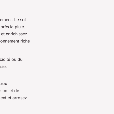
tement. Le sol
près la pluie.
et enrichissez
ronnement riche
cidité ou du
sie.
trou
e collet de
ent et arrosez