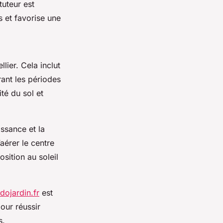
tuteur est
s et favorise une
lier. Cela inclut
rant les périodes
té du sol et
ssance et la
’aérer le centre
osition au soleil
ojardin.fr
est
our réussir
s.