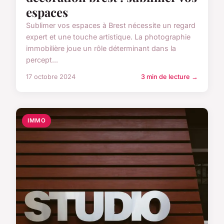
espaces
Sublimer vos espaces à Brest nécessite un regard
expert et une touche artistique. La photographie
immobilière joue un rôle déterminant dans la
percept...
17 octobre 2024
3 min de lecture →
IMMO