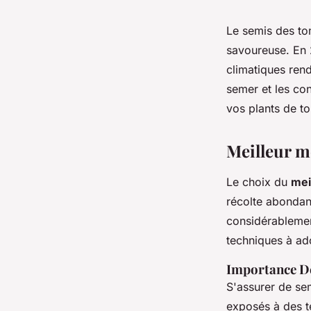
Le semis des to
savoureuse. En 2
climatiques rend
semer et les con
vos plants de t
Meilleur m
Le choix du
mei
récolte abondant
considérablement
techniques à ad
Importance D
S'assurer de se
exposés à des t