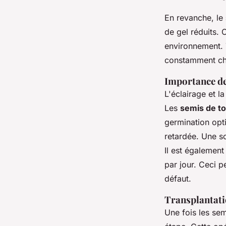
En revanche, le
de gel réduits. 
environnement. T
constamment ch
Importance de 
L'éclairage et l
Les
semis de t
germination opt
retardée. Une so
Il est également
par jour. Ceci p
défaut.
Transplantati
Une fois les se