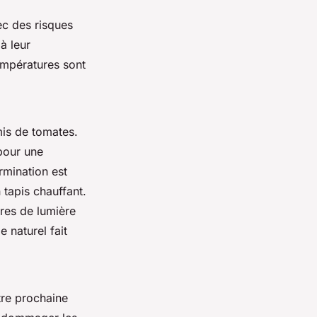
ec des risques
à leur
températures sont
mis de tomates.
pour une
rmination est
 tapis chauffant.
ures de lumière
 naturel fait
re prochaine