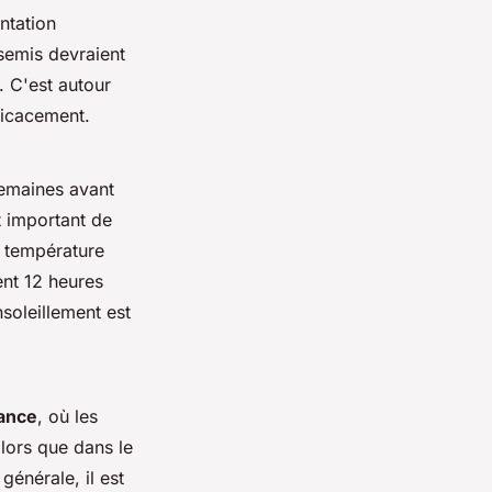
ntation
semis devraient
 C'est autour
icacement.
semaines avant
st important de
e température
ent 12 heures
ensoleillement est
rance
, où les
alors que dans le
générale, il est