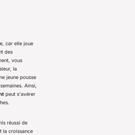
e, car elle joue
nt des
ment, vous
leur, la
une jeune pousse
semaines. Ainsi,
nt
peut s'avérer
ches.
is réussi de
t la croissance