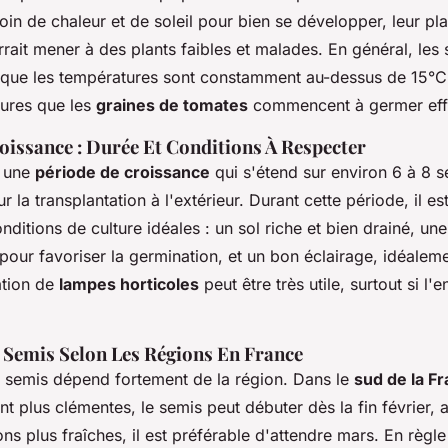
in de chaleur et de soleil pour bien se développer, leur pla
ait mener à des plants faibles et malades. En général, les 
ue les températures sont constamment au-dessus de 15°C.
ures que les
graines de tomates
commencent à germer eff
oissance : Durée Et Conditions À Respecter
t une
période de croissance
qui s'étend sur environ 6 à 8 
r la transplantation à l'extérieur. Durant cette période, il e
nditions de culture idéales : un sol riche et bien drainé, un
pour favoriser la germination, et un bon éclairage, idéalem
sation de
lampes horticoles
peut être très utile, surtout si l'
 Semis Selon Les Régions En France
e semis dépend fortement de la région. Dans le
sud de la F
t plus clémentes, le semis peut débuter dès la fin février, 
ons plus fraîches, il est préférable d'attendre mars. En règle 