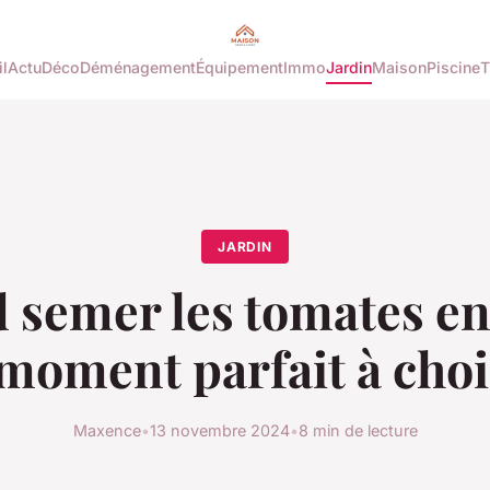
l
Actu
Déco
Déménagement
Équipement
Immo
Jardin
Maison
Piscine
T
JARDIN
semer les tomates en
 moment parfait à choi
Maxence
•
13 novembre 2024
•
8 min de lecture