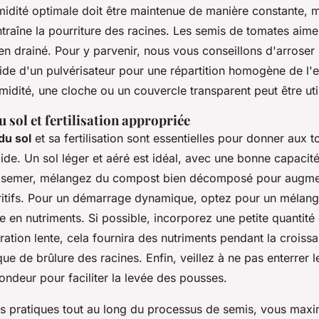
midité optimale doit être maintenue de manière constante, 
ntraîne la pourriture des racines. Les semis de tomates aime
n drainé. Pour y parvenir, nous vous conseillons d'arroser 
ide d'un pulvérisateur pour une répartition homogène de l'e
midité, une cloche ou un couvercle transparent peut être uti
 sol et fertilisation appropriée
du sol
et sa fertilisation sont essentielles pour donner aux
olide. Un sol léger et aéré est idéal, avec une bonne capacit
e semer, mélangez du compost bien décomposé pour augmen
ritifs. Pour un démarrage dynamique, optez pour un mélang
e en nutriments. Si possible, incorporez une petite quantité
ration lente, cela fournira des nutriments pendant la croissa
que de brûlure des racines. Enfin, veillez à ne pas enterrer l
ndeur pour faciliter la levée des pousses.
s pratiques tout au long du processus de semis, vous maxi