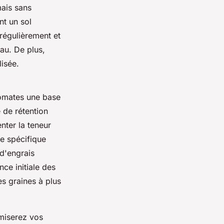
mais sans
nt un sol
régulièrement et
au. De plus,
lisée.
 tomates une base
é de rétention
ter la teneur
e spécifique
 d'engrais
nce initiale des
es graines à plus
miserez vos