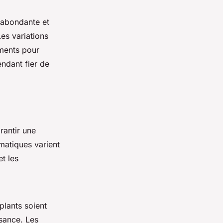
 abondante et
es variations
oments pour
endant fier de
rantir une
imatiques varient
t les
plants soient
sance. Les