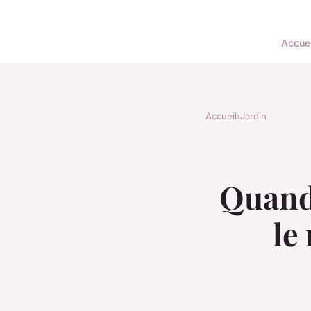
Accuei
Accueil
›
Jardin
Quand 
le