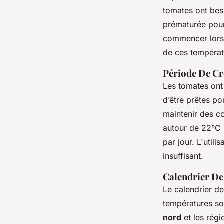
tomates ont beso
prématurée pourr
commencer lorsq
de ces températ
Période De Cr
Les tomates on
d’être prêtes pou
maintenir des co
autour de 22°C 
par jour. L'utili
insuffisant.
Calendrier De
Le calendrier d
températures son
nord
et les régi