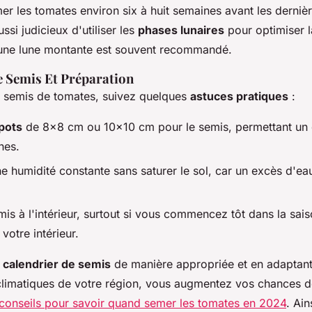
er les tomates environ six à huit semaines avant les derniè
ussi judicieux d'utiliser les
phases lunaires
pour optimiser l
une lune montante est souvent recommandé.
 Semis Et Préparation
s semis de tomates, suivez quelques
astuces pratiques
:
 pots
de 8x8 cm ou 10x10 cm pour le semis, permettant un
nes.
e humidité constante sans saturer le sol, car un excès d'eau
is à l'intérieur, surtout si vous commencez tôt dans la sais
 votre intérieur.
e
calendrier de semis
de manière appropriée et en adaptant
climatiques de votre région, vous augmentez vos chances d
conseils pour savoir quand semer les tomates en 2024
. Ain