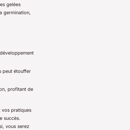
res gelées
a germination,
 développement
 peut étouffer
on, profitant de
 vos pratiques
e succès.
si, vous serez