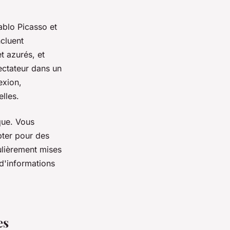
blo Picasso et
ncluent
t azurés, et
pectateur dans un
exion,
lles.
que. Vous
pter pour des
gulièrement mises
 d'informations
es