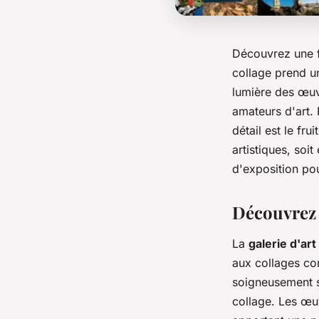
Découvrez une fu
collage prend u
lumière des œuv
amateurs d'art.
détail est le fr
artistiques, soi
d'exposition pou
Découvrez l
La
galerie d'ar
aux collages co
soigneusement sé
collage. Les œuv