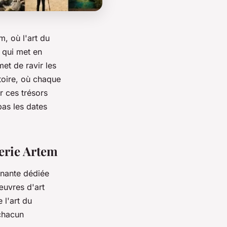
m, où l'art du
 qui met en
et de ravir les
toire, où chaque
r ces trésors
pas les dates
lerie Artem
inante dédiée
œuvres d'art
 l'art du
 chacun