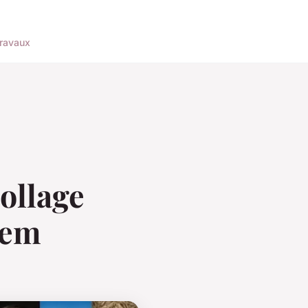
ravaux
collage
rtem