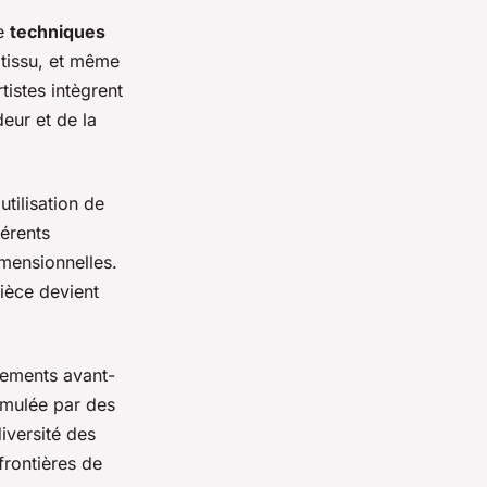
de
techniques
e tissu, et même
istes intègrent
eur et de la
tilisation de
érents
mensionnelles.
ièce devient
vements avant-
imulée par des
diversité des
frontières de