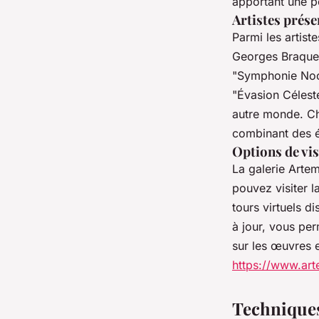
apportant une pe
Artistes prése
Parmi les artis
Georges Braque, 
"Symphonie Noct
"Évasion Céleste
autre monde. Cha
combinant des é
Options de vis
La galerie Artem
pouvez visiter 
tours virtuels d
à jour, vous per
sur les œuvres et
https://www.art
Techniques