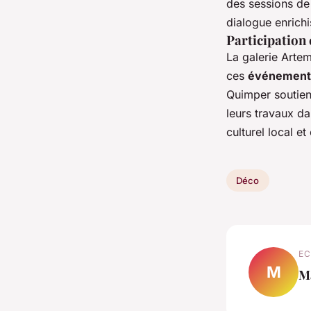
des sessions de
dialogue enrich
Participation
La galerie Arte
ces
événements
Quimper soutienn
leurs travaux da
culturel local et
Déco
EC
M
M