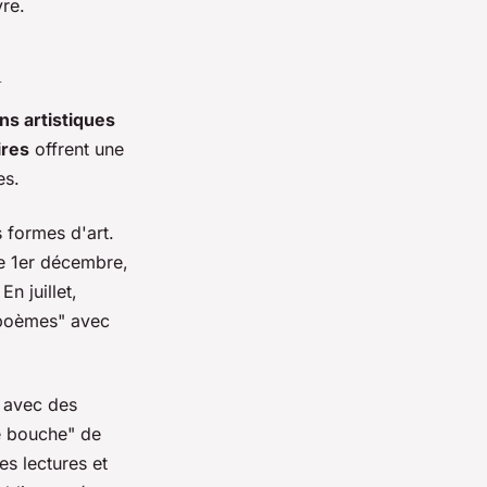
vre.
m
ns artistiques
ires
offrent une
es.
 formes d'art.
le 1er décembre,
n juillet,
 poèmes" avec
, avec des
e bouche" de
des lectures et