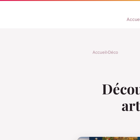
Accuei
Accueil
›
Déco
Découv
art