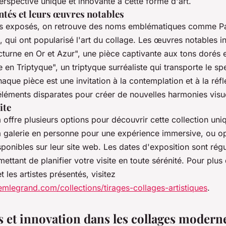
rspective unique et innovante à cette forme d'art.
ntés et leurs œuvres notables
tes exposés, on retrouve des noms emblématiques comme Pa
qui ont popularisé l'art du collage. Les œuvres notables i
urne en Or et Azur", une pièce captivante aux tons dorés e
 en Triptyque", un triptyque surréaliste qui transporte le s
que pièce est une invitation à la contemplation et à la réfl
léments disparates pour créer de nouvelles harmonies visue
ite
 offre plusieurs options pour découvrir cette collection uni
la galerie en personne pour une expérience immersive, ou o
isponibles sur leur site web. Les dates d'exposition sont ré
mettant de planifier votre visite en toute sérénité. Pour plus
 les artistes présentés, visitez
emlegrand.com/collections/tirages-collages-artistiques
.
 et innovation dans les collages modern