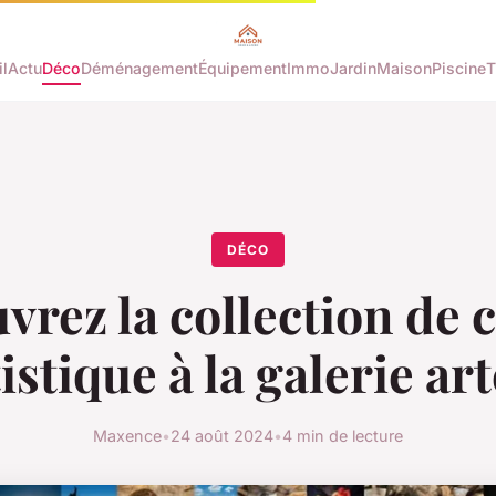
l
Actu
Déco
Déménagement
Équipement
Immo
Jardin
Maison
Piscine
T
DÉCO
rez la collection de 
istique à la galerie a
Maxence
•
24 août 2024
•
4 min de lecture