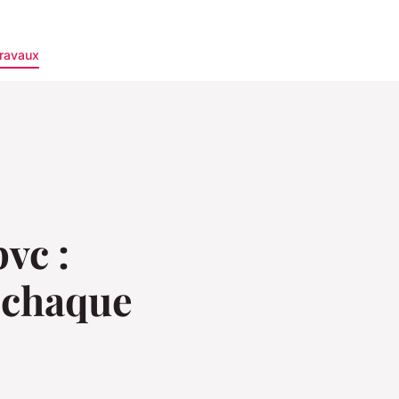
ravaux
vc :
e chaque