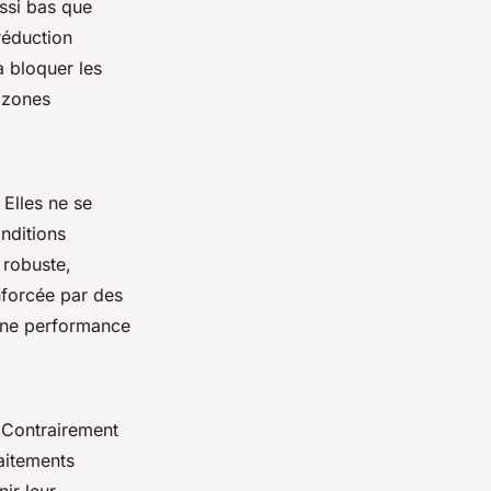
ussi bas que
réduction
à bloquer les
s zones
. Elles ne se
nditions
 robuste,
nforcée par des
 une performance
 Contrairement
aitements