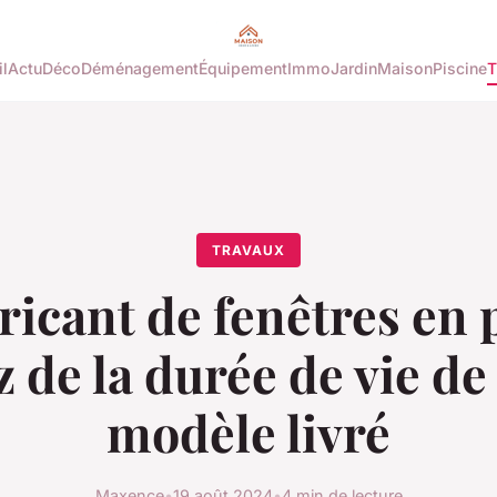
l
Actu
Déco
Déménagement
Équipement
Immo
Jardin
Maison
Piscine
T
TRAVAUX
ricant de fenêtres en p
z de la durée de vie d
modèle livré
Maxence
•
19 août 2024
•
4 min de lecture