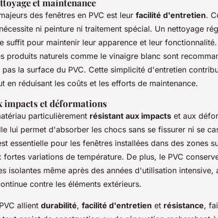
ettoyage et maintenance
 majeurs des fenêtres en PVC est leur
facilité d'entretien
. C
nécessite ni peinture ni traitement spécial. Un nettoyage ré
 suffit pour maintenir leur apparence et leur fonctionnalité.
es produits naturels comme le vinaigre blanc sont recomman
as la surface du PVC. Cette simplicité d'entretien contribu
ut en réduisant les coûts et les efforts de maintenance.
x impacts et déformations
atériau particulièrement
résistant aux impacts
et aux défo
relle lui permet d'absorber les chocs sans se fissurer ni se ca
est essentielle pour les fenêtres installées dans des zones s
 fortes variations de température. De plus, le PVC conserv
 isolantes même après des années d'utilisation intensive, a
ontinue contre les éléments extérieurs.
 PVC allient
durabilité
,
facilité d'entretien
et
résistance
, fa