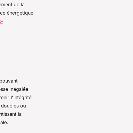
ement de la
ance énergétique
c-
 pouvant
esse inégalée
nir l'intégrité
s doubles ou
tissent la
ale.