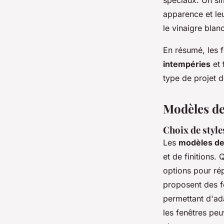
spéciaux. Un si
apparence et leu
le vinaigre blan
En résumé, les 
intempéries
et
type de projet d
Modèles de
Choix de styles
Les
modèles de
et de finitions.
options pour ré
proposent des f
permettant d'ada
les fenêtres peu