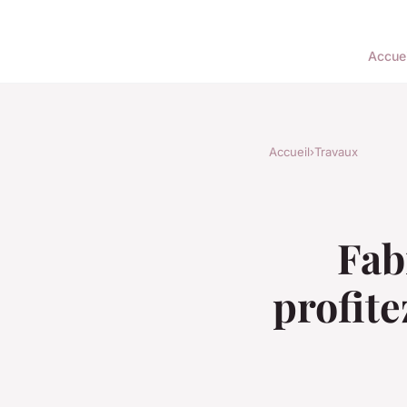
Accuei
Accueil
›
Travaux
Fab
profite