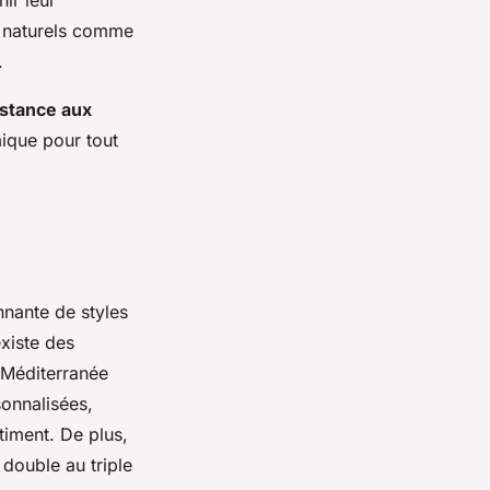
ir leur
ts naturels comme
.
istance aux
mique pour tout
nnante de styles
existe des
 Méditerranée
onnalisées,
timent. De plus,
 double au triple