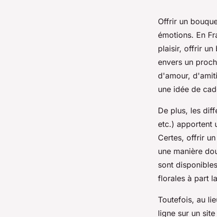
Offrir un bouque
émotions. En Fr
plaisir, offrir 
envers un proche
d'amour, d'amit
une idée de cad
De plus, les dif
etc.) apportent 
Certes, offrir u
une manière dou
sont disponible
florales à part l
Toutefois, au li
ligne sur un sit