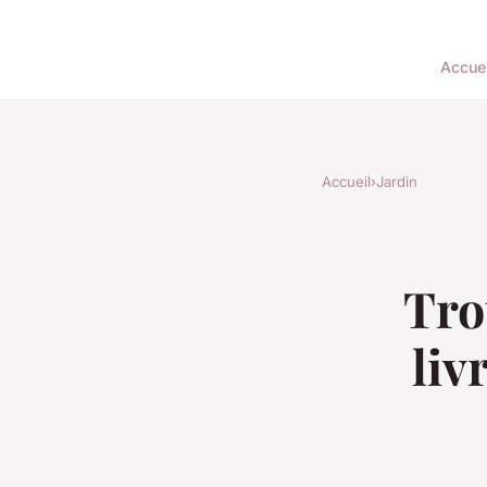
Accuei
Accueil
›
Jardin
Tro
liv