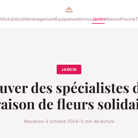
l
Actu
Déco
Déménagement
Équipement
Immo
Jardin
Maison
Piscine
T
JARDIN
uver des spécialistes d
raison de fleurs solida
Maxence
•
3 octobre 2024
•
5 min de lecture