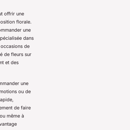
 offrir une
sition florale.
 commander une
spécialisée dans
s occasions de
é de fleurs sur
nt et des
commander une
romotions ou de
rapide,
lement de faire
le ou même à
 avantage