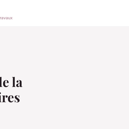
ravaux
e la
ires