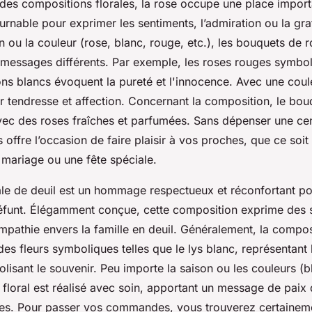
des compositions florales, la rose occupe une place importa
urnable pour exprimer les sentiments, l’admiration ou la gra
n ou la couleur (rose, blanc, rouge, etc.), les bouquets de 
 messages différents. Par exemple, les roses rouges symboli
ons blancs évoquent la pureté et l'innocence. Avec une coul
 tendresse et affection. Concernant la composition, le bou
ec des roses fraîches et parfumées. Sans dépenser une cen
offre l’occasion de faire plaisir à vos proches, que ce soit
n mariage ou une fête spéciale.
rale de deuil est un hommage respectueux et réconfortant po
funt. Élégamment conçue, cette composition exprime des 
mpathie envers la famille en deuil. Généralement, la composi
des fleurs symboliques telles que le lys blanc, représentant 
lisant le souvenir. Peu importe la saison ou les couleurs (b
t floral est réalisé avec soin, apportant un message de paix
les. Pour passer vos commandes, vous trouverez certainemen