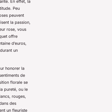
nte. En effet, la
titude. Peu
roses peuvent
sent la passion,
eur rose, vous
quet offre
taine d’euros,
 durant un
ur honorer la
sentiments de
tion florale se
la pureté, ou le
lancs, rouges,
 dans des
t un fleuriste