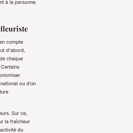
nt à la personne
fleuriste
e en compte
out d'abord,
 de chaque
. Certains
économiser
 national ou d’un
ture
eurs. Sur ce,
r la fraîcheur
éactivité du