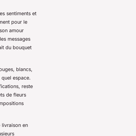
es sentiments et
ment pour le
r son amour
e des messages
ait du bouquet
rouges, blancs,
e quel espace.
ications, reste
ts de fleurs
ompositions
 livraison en
usieurs