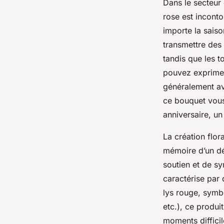
Dans le secteur 
rose est inconto
importe la saiso
transmettre des
tandis que les t
pouvez exprimer
généralement av
ce bouquet vous 
anniversaire, u
La création flo
mémoire d’un dé
soutien et de sy
caractérise par 
lys rouge, symbo
etc.), ce produi
moments diffici