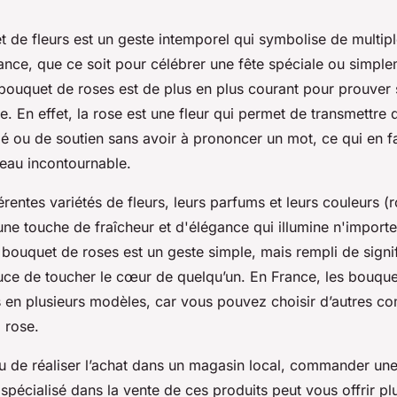
t de fleurs est un geste intemporel qui symbolise de multipl
ance, que ce soit pour célébrer une fête spéciale ou simple
un bouquet de roses est de plus en plus courant pour prouve
. En effet, la rose est une fleur qui permet de transmettr
ié ou de soutien sans avoir à prononcer un mot, ce qui en f
eau incontournable.
férentes variétés de fleurs, leurs parfums et leurs couleurs (
une touche de fraîcheur et d'élégance qui illumine n'import
n bouquet de roses est un geste simple, mais rempli de signif
ce de toucher le cœur de quelqu’un. En France, les bouque
s en plusieurs modèles, car vous pouvez choisir d’autres c
a rose.
eu de réaliser l’achat dans un magasin local, commander une
e spécialisé dans la vente de ces produits peut vous offrir pl