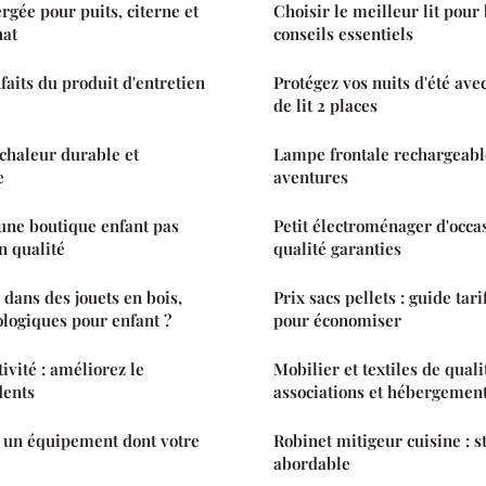
ée pour puits, citerne et
Choisir le meilleur lit pour 
hat
conseils essentiels
faits du produit d'entretien
Protégez vos nuits d'été av
de lit 2 places
 chaleur durable et
Lampe frontale rechargeable 
e
aventures
ne boutique enfant pas
Petit électroménager d'occa
n qualité
qualité garanties
 dans des jouets en bois,
Prix sacs pellets : guide tari
ologiques pour enfant ?
pour économiser
ivité : améliorez le
Mobilier et textiles de qual
dents
associations et hébergemen
: un équipement dont votre
Robinet mitigeur cuisine : st
abordable