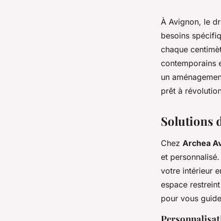
À Avignon, le d
besoins spécifi
chaque centimètr
contemporains et
un aménagement i
prêt à révolutio
Solutions 
Chez
Archea A
et personnalisé
votre intérieur
espace restreint
pour vous guide
Personnalisat