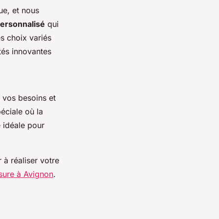
ue, et nous
personnalisé
qui
s choix variés
tés innovantes
 vos besoins et
péciale où la
é idéale pour
à réaliser votre
sure à Avignon
.