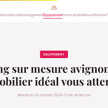
l
Actu
Déco
Déménagement
Équipement
Immo
Jardin
Maison
Piscine
T
ÉQUIPEMENT
ng sur mesure avignon 
bilier idéal vous att
Maxence
•
20 octobre 2024
•
3 min de lecture