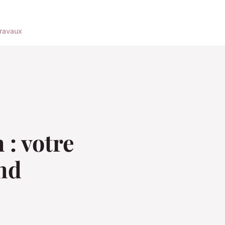
ravaux
: votre
end