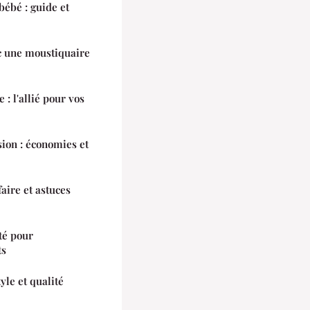
bébé : guide et
ec une moustiquaire
: l'allié pour vos
sion : économies et
faire et astuces
ité pour
ts
yle et qualité