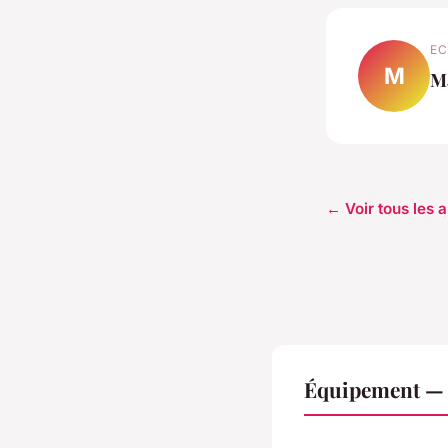
EC
M
M
← Voir tous les 
Équipement — N