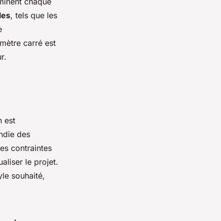
uminent chaque
les
, tels que les
e
mètre carré est
r.
 est
ndie des
es contraintes
aliser le projet.
yle souhaité,