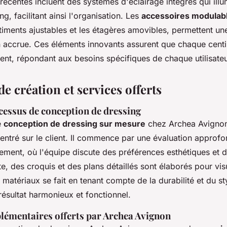
récentes incluent des systèmes d'éclairage intégrés qui ill
g, facilitant ainsi l'organisation. Les
accessoires modulab
timents ajustables et les étagères amovibles, permettent un
n accrue. Ces éléments innovants assurent que chaque centi
ment, répondant aux besoins spécifiques de chaque utilisateu
e création et services offerts
cessus de conception de dressing
e
conception de dressing sur mesure
chez Archea Avignon
entré sur le client. Il commence par une évaluation approfo
ement, où l'équipe discute des préférences esthétiques et d
e, des croquis et des plans détaillés sont élaborés pour visu
 matériaux se fait en tenant compte de la durabilité et du st
résultat harmonieux et fonctionnel.
lémentaires offerts par Archea Avignon