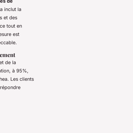
ces de
 inclut la
s et des
ce tout en
esure est
eccable.
ngement
et de la
ation, à 95%,
ea. Les clients
à répondre