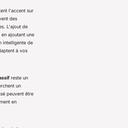
ent l'accent sur
vent des
s. L'ajout de
 en ajoutant une
 intelligente de
daptent à vos
assif
reste un
erchent un
sé peuvent être
ement en