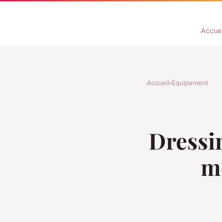
Accuei
Accueil
›
Équipement
Dressi
mo