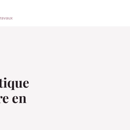
ravaux
tique
re en