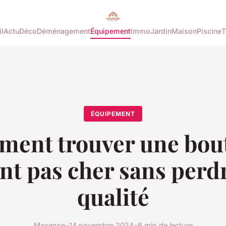
l
Actu
Déco
Déménagement
Équipement
Immo
Jardin
Maison
Piscine
T
ÉQUIPEMENT
ent trouver une bou
nt pas cher sans perd
qualité
Maxence
•
14 novembre 2024
•
6 min de lecture