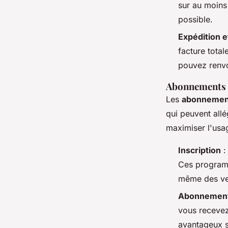
sur au moins 
possible.
Expédition e
facture total
pouvez renvoy
Abonnements e
Les
abonnement
qui peuvent allé
maximiser l'usa
Inscription
:
Ces programm
même des ve
Abonnement
vous recevez
avantageux s