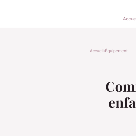
Accuei
Accueil
›
Équipement
Comm
enfa