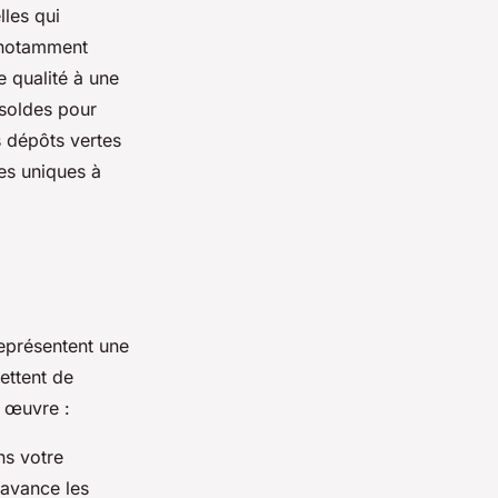
lles qui
 notamment
 qualité à une
 soldes pour
s dépôts vertes
es uniques à
représentent une
ettent de
 œuvre :
ns votre
'avance les