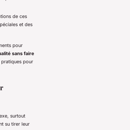
ations de ces
péciales et des
ments pour
alité sans faire
 pratiques pour
r
exe, surtout
 su tirer leur