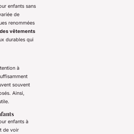
our enfants sans
ariée de
rques renommées
é des vêtements
ux durables qui
ttention à
 suffisamment
euvent souvent
sés. Ainsi,
tile.
nfants
our enfants à
t de voir