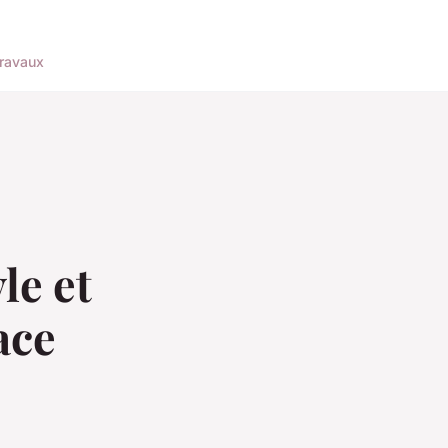
ravaux
le et
ace