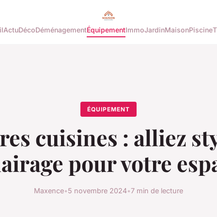
l
Actu
Déco
Déménagement
Équipement
Immo
Jardin
Maison
Piscine
T
ÉQUIPEMENT
res cuisines : alliez sty
lairage pour votre esp
Maxence
•
5 novembre 2024
•
7 min de lecture