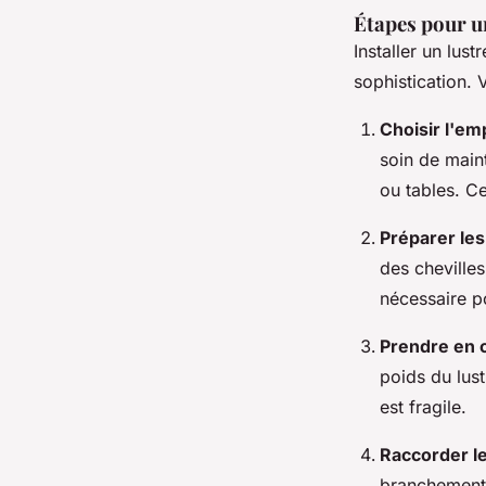
Étapes pour un
Installer un lus
sophistication. V
Choisir l'em
soin de maint
ou tables. C
Préparer les
des chevilles
nécessaire po
Prendre en c
poids du lust
est fragile.
Raccorder les
branchement 