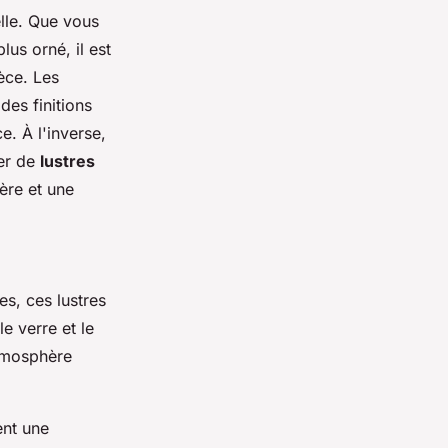
elle. Que vous
us orné, il est
èce. Les
des finitions
e. À l'inverse,
ier de
lustres
tère et une
es, ces lustres
le verre et le
atmosphère
ent une