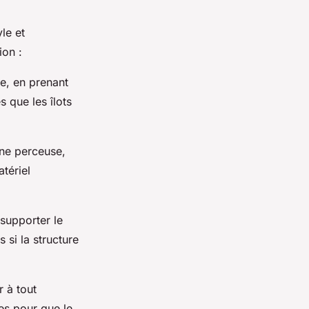
le et
ion :
re, en prenant
 que les îlots
ne perceuse,
atériel
 supporter le
 si la structure
 à tout
es pour que le