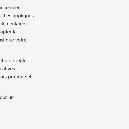
 accentuer
. Les appliques
plémentaires,
apter la
nsi que votre
afin de régler
éatives
ois pratique et
our un