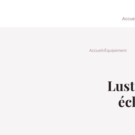
Accuei
Accueil
›
Équipement
Lust
éc