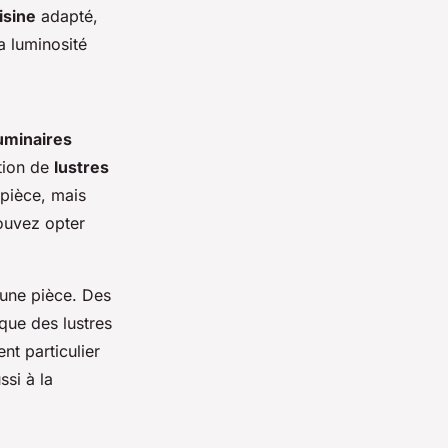
isine
adapté,
a luminosité
uminaires
ation de
lustres
 pièce, mais
pouvez opter
'une pièce. Des
que des lustres
nt particulier
ssi à la