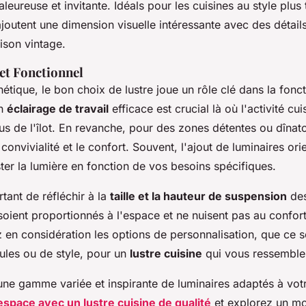
eureuse et invitante. Idéals pour les cuisines au style plus 
 ajoutent une dimension visuelle intéressante avec des détail
son vintage.
et Fonctionnel
hétique, le bon choix de lustre joue un rôle clé dans la fonct
Un
éclairage de travail
efficace est crucial là où l'activité cui
 de l'îlot. En revanche, pour des zones détentes ou dînatoi
 convivialité et le confort. Souvent, l'ajout de luminaires or
ter la lumière en fonction de vos besoins spécifiques.
rtant de réfléchir à la
taille et la hauteur de suspension
des
 soient proportionnés à l'espace et ne nuisent pas au confort
 en considération les options de personnalisation, que ce s
les ou de style, pour un
lustre cuisine
qui vous ressemble
une gamme variée et inspirante de luminaires adaptés à vot
space avec un lustre cuisine de qualité
et explorez un mo