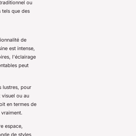
traditionnel ou
s tels que des
ionnalité de
sine est intense,
res, l'éclairage
ientables peut
 lustres, pour
 visuel ou au
oit en termes de
 vraiment.
re espace,
nde de styles