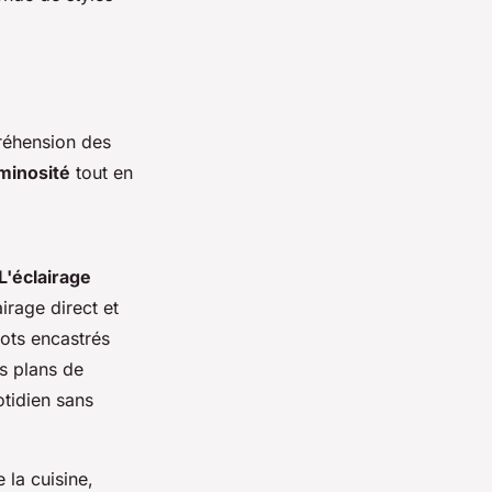
réhension des
minosité
tout en
L'éclairage
airage direct et
pots encastrés
s plans de
otidien sans
 la cuisine,