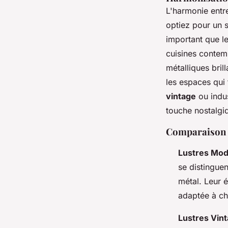
L'harmonie entre
optiez pour un s
important que le
cuisines contem
métalliques bril
les espaces qui
vintage
ou indus
touche nostalgi
Comparaison d
Lustres Mo
se distinguen
métal. Leur 
adaptée à ch
Lustres Vin