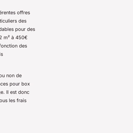
férentes offres
iculiers des
dables pour des
 2 m² à 450€
fonction des
is
 ou non de
ances pour box
e. Il est donc
ous les frais