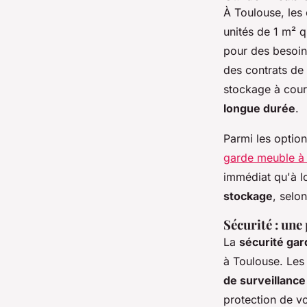
À Toulouse, les 
unités de 1 m² 
pour des besoins
des contrats de
stockage à cou
longue durée
.
Parmi les optio
garde meuble à
immédiat qu'à l
stockage
, selo
Sécurité : une
La
sécurité ga
à Toulouse. Les
de surveillance
protection de vo