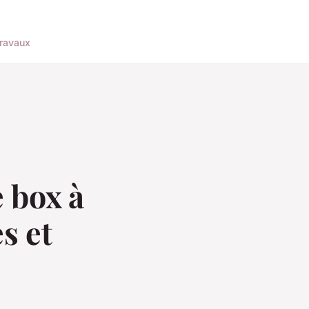
ravaux
 box à
s et