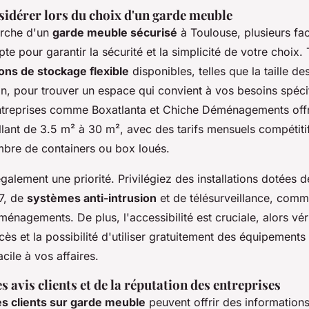
sidérer lors du choix d'un garde meuble
erche d'un
garde meuble sécurisé
à Toulouse, plusieurs fac
e pour garantir la sécurité et la simplicité de votre choix.
ons de stockage flexible
disponibles, telles que la taille des
on, pour trouver un espace qui convient à vos besoins spéci
treprises comme Boxatlanta et Chiche Déménagements offre
allant de 3.5 m² à 30 m², avec des tarifs mensuels compétiti
nombre de containers ou box loués.
également une priorité. Privilégiez des installations dotées
/7, de
systèmes anti-intrusion
et de télésurveillance, comme
nagements. De plus, l'accessibilité est cruciale, alors vérifi
ès et la possibilité d'utiliser gratuitement des équipement
cile à vos affaires.
 avis clients et de la réputation des entreprises
s clients sur garde meuble
peuvent offrir des informations