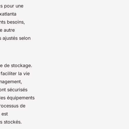
s pour une
xatlanta
nts besoins,
e autre
s ajustés selon
ce de stockage.
ciliter la vie
ménagement,
ont sécurisés
 des équipements
processus de
 est
s stockés.