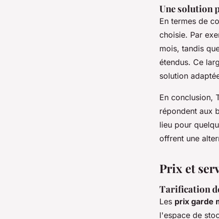
Une solution 
En termes de coû
choisie. Par ex
mois, tandis qu
étendus. Ce larg
solution adapté
En conclusion, 
répondent aux b
lieu pour quelq
offrent une alte
Prix et se
Tarification d
Les
prix garde
l'espace de sto