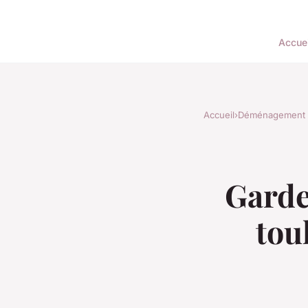
Accuei
Accueil
›
Déménagement
Garde
tou