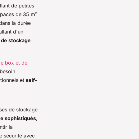
llant de petites
espaces de 35 m²
 dans la durée
llant d'un
s de stockage
e box et de
 besoin
tionnels et
self-
ises de stockage
e sophistiqués,
tir la
te sécurité avec