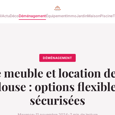
l
Actu
Déco
Déménagement
Équipement
Immo
Jardin
Maison
Piscine
T
DÉMÉNAGEMENT
 meuble et location de
louse : options flexible
sécurisées
Maxence
•
11 novembre 2024
•
7 min de lecture