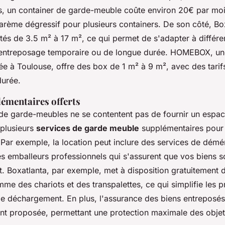
 un container de garde-meuble coûte environ 20€ par moi
barème dégressif pour plusieurs containers. De son côté, Bo
tés de 3.5 m² à 17 m², ce qui permet de s'adapter à différe
d'entreposage temporaire ou de longue durée. HOMEBOX, un
ée à Toulouse, offre des box de 1 m² à 9 m², avec des tarif
durée.
lémentaires offerts
 de garde-meubles ne se contentent pas de fournir un espa
 plusieurs
services de garde meuble
supplémentaires pour fa
. Par exemple, la location peut inclure des services de dé
s emballeurs professionnels qui s'assurent que vos biens s
rt. Boxatlanta, par exemple, met à disposition gratuitement
me des chariots et des transpalettes, ce qui simplifie les 
e déchargement. En plus, l'assurance des biens entreposés
t proposée, permettant une protection maximale des objet