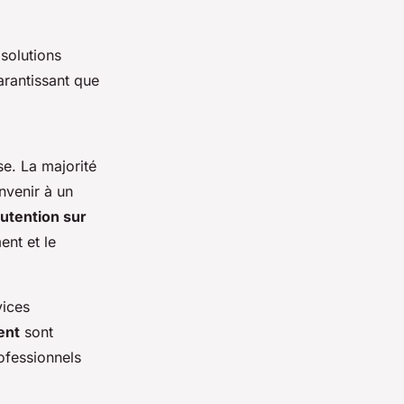
solutions
arantissant que
se. La majorité
nvenir à un
utention sur
ent et le
vices
ent
sont
ofessionnels