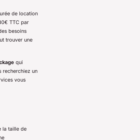
durée de location
,80€ TTC par
 des besoins
eut trouver une
ockage
qui
s recherchiez un
rvices vous
la taille de
he