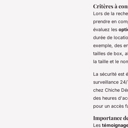
Critères à con
Lors de la rech
prendre en compt
évaluez les
opti
durée de locati
exemple, des en
tailles de box, 
la taille et le 
La sécurité est 
surveillance 24
chez Chiche Démé
des heures d'acc
pour un accès fa
Importance des
Les
témoignage