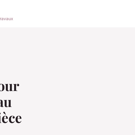
ravaux
pour
au
ièce