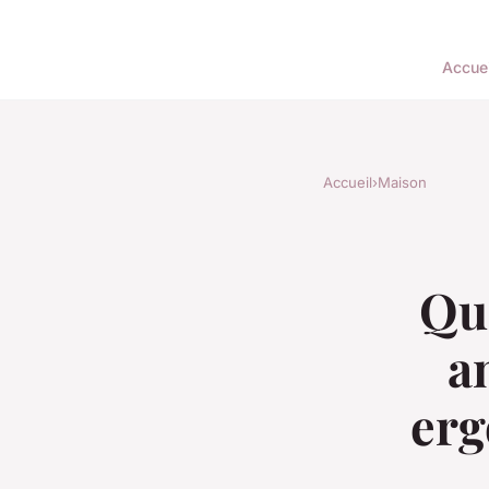
Accuei
Accueil
›
Maison
Que
a
erg