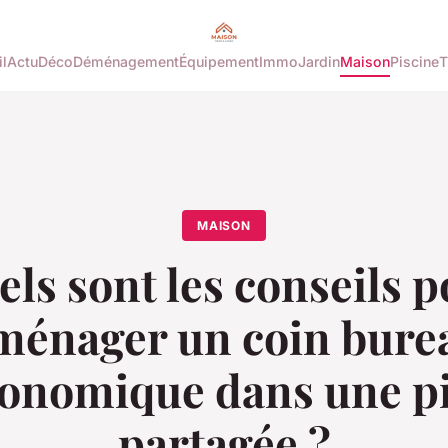
l
Actu
Déco
Déménagement
Équipement
Immo
Jardin
Maison
Piscine
T
MAISON
ls sont les conseils 
ménager un coin bure
onomique dans une p
partagée ?