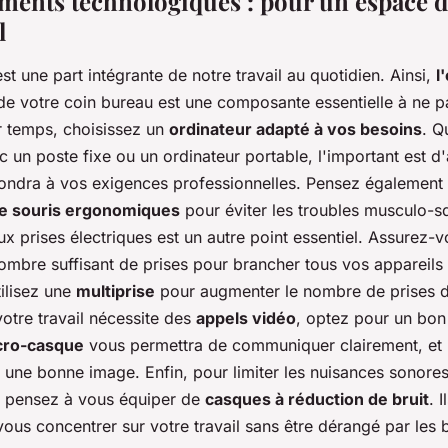
ments technologiques : pour un espace de
l
st une part intégrante de notre travail au quotidien. Ainsi,
l
e votre coin bureau est une composante essentielle à ne pa
 temps, choisissez un
ordinateur adapté à vos besoins
. Q
ec un poste fixe ou un ordinateur portable, l'important est d
pondra à vos exigences professionnelles. Pensez également 
ne souris ergonomiques
pour éviter les troubles musculo-sq
aux prises électriques est un autre point essentiel. Assurez-v
ombre suffisant de prises pour brancher tous vos appareils 
tilisez une
multiprise
pour augmenter le nombre de prises d
otre travail nécessite des
appels vidéo
, optez pour un bon
cro-casque
vous permettra de communiquer clairement, et
 une bonne image. Enfin, pour limiter les nuisances sonore
, pensez à vous équiper de
casques à réduction de bruit
. 
ous concentrer sur votre travail sans être dérangé par les 