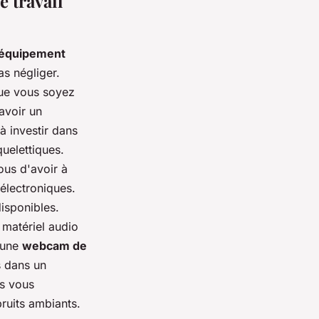
 travail
'équipement
s négliger.
ue vous soyez
'avoir un
à investir dans
uelettiques.
ous d'avoir à
électroniques.
isponibles.
 matériel audio
 une
webcam de
s dans un
Ils vous
bruits ambiants.