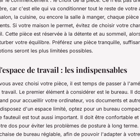
le commencement : le choix de la pièce. Ce n'est pas une
ère, car c'est elle qui va conditionner tout le reste de vot
alon, la cuisine, ou encore la salle à manger, chaque pièc
ients. Si votre maison le permet, évitez de choisir votre 
l. Cette pièce est réservée à la détente et au sommeil, alors 
urber votre équilibre. Préférez une pièce tranquille, suffis
ptions seront les plus limitées possibles.
espace de travail : les indispensables
vous avez choisi votre pièce, il est temps de passer à l'a
travail. Le premier élément à considérer est le bureau. Il do
nd pour accueillir votre ordinateur, vos documents et autre
 disposez d'un espace limité, optez pour un bureau compac
fauteuil est tout aussi important. Il doit être confortable et
tre dos pour éviter les problèmes de posture à long terme. 
haise de bureau réglable, afin de pouvoir l'adapter à votre t