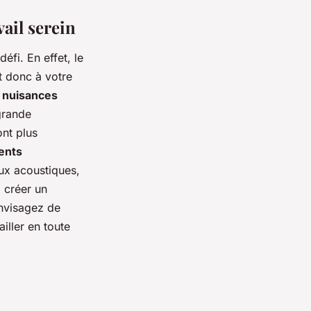
ail serein
éfi. En effet, le
et donc à votre
s nuisances
grande
ont plus
ents
ux acoustiques,
à créer un
envisagez de
ailler en toute