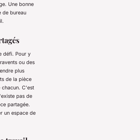
rage. Une bonne
pe de bureau
l.
rtagés
e défi. Pour y
aravents ou des
rendre plus
ts de la pièce
e chacun. C'est
n'existe pas de
ce partagée.
er un espace de