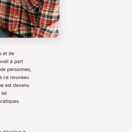
s et de
vail à part
s de personnes,
 à ce nouveau
ée est devenu
 tel
ratiques.