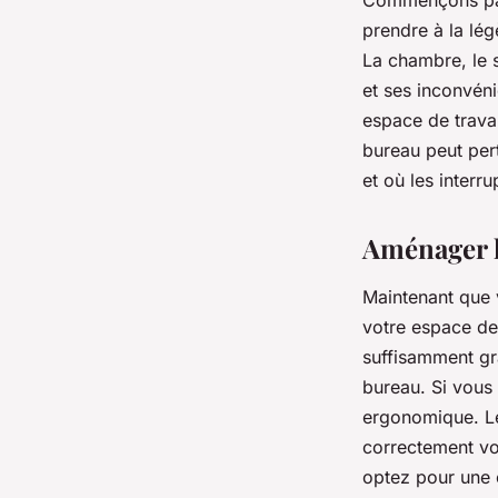
Commençons par 
prendre à la lég
La chambre, le s
et ses inconvén
espace de travai
bureau peut pert
et où les interru
Aménager l'
Maintenant que 
votre espace de 
suffisamment gra
bureau. Si vous
ergonomique. Le 
correctement vo
optez pour une c