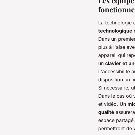
Les équipe
fonctionne
La technologie e
technologique
d
Dans un premier
plus à l'aise av
appareil qui ré
un
clavier et u
L'accessibilité 
disposition un n
Si nécessaire, u
Dans le cas où v
et vidéo. Un
mi
qualité
assurera
espace partagé
permettront de v