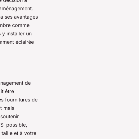
 décision à
re aménagement.
e a ses avantages
chambre comme
y installer un
amment éclairée
ménagement de
it être
s fournitures de
t mais
 soutenir
Si possible,
aille et à votre