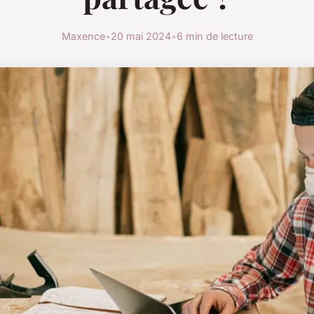
Maxence
•
20 mai 2024
•
6 min de lecture