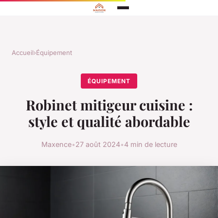
Accueil
›
Équipement
ÉQUIPEMENT
Robinet mitigeur cuisine :
style et qualité abordable
Maxence
•
27 août 2024
•
4 min de lecture