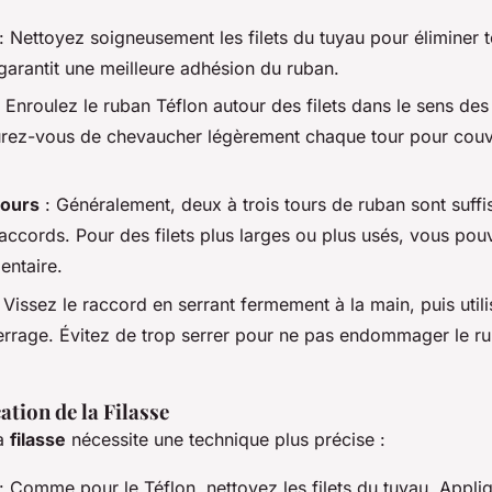
: Nettoyez soigneusement les filets du tuyau pour éliminer t
garantit une meilleure adhésion du ruban.
 Enroulez le ruban Téflon autour des filets dans le sens des 
rez-vous de chevaucher légèrement chaque tour pour couvr
tours
: Généralement, deux à trois tours de ruban sont suffi
accords. Pour des filets plus larges ou plus usés, vous pou
entaire.
 Vissez le raccord en serrant fermement à la main, puis util
serrage. Évitez de trop serrer pour ne pas endommager le r
ation de la Filasse
la
filasse
nécessite une technique plus précise :
: Comme pour le Téflon, nettoyez les filets du tuyau. Appli