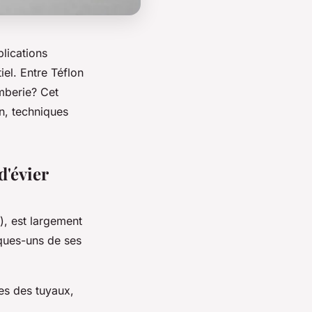
lications
el. Entre Téflon
omberie? Cet
n, techniques
d'évier
), est largement
elques-uns de ses
ges des tuyaux,