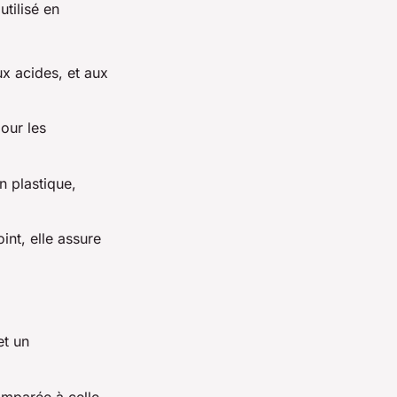
utilisé en
aux acides, et aux
pour les
n plastique,
int, elle assure
et un
comparée à celle