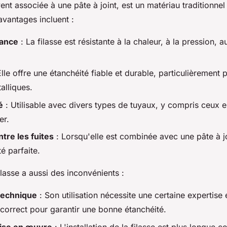
ent associée à une pâte à joint, est un matériau traditionnel 
avantages incluent :
tance
: La filasse est résistante à la chaleur, à la pression, 
lle offre une étanchéité fiable et durable, particulièrement 
alliques.
é
: Utilisable avec divers types de tuyaux, y compris ceux e
er.
ntre les fuites
: Lorsqu'elle est combinée avec une pâte à jo
é parfaite.
lasse a aussi des inconvénients :
technique
: Son utilisation nécessite une certaine expertise 
correct pour garantir une bonne étanchéité.
ise en œuvre
: L'installation de la filasse est plus longue 