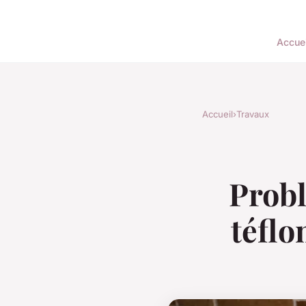
Accuei
Accueil
›
Travaux
Probl
téflo