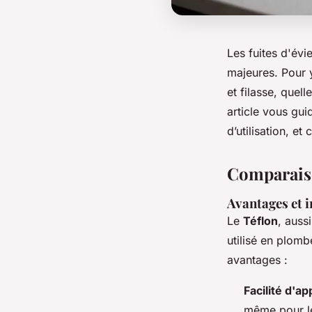
Les fuites d'évi
majeures. Pour y
et filasse, quel
article vous gui
d’utilisation, et
Comparaison
Avantages et 
Le
Téflon
, auss
utilisé en plombe
avantages :
Facilité d'ap
même pour le