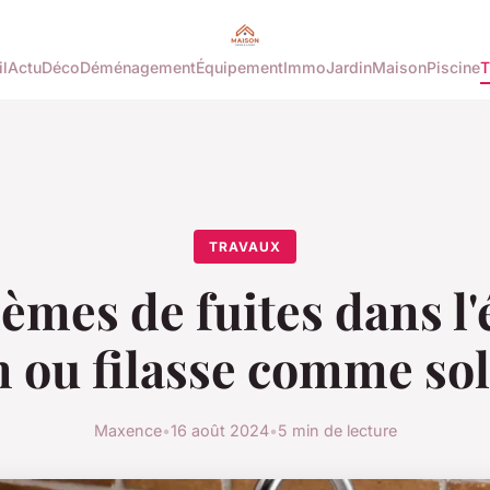
l
Actu
Déco
Déménagement
Équipement
Immo
Jardin
Maison
Piscine
T
TRAVAUX
èmes de fuites dans l'é
n ou filasse comme so
Maxence
•
16 août 2024
•
5 min de lecture