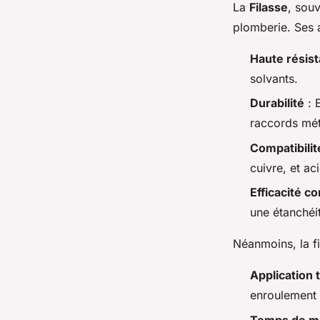
La
Filasse
, souv
plomberie. Ses 
Haute résis
solvants.
Durabilité
: E
raccords mét
Compatibilit
cuivre, et aci
Efficacité co
une étanchéit
Néanmoins, la fi
Application 
enroulement 
Temps de m