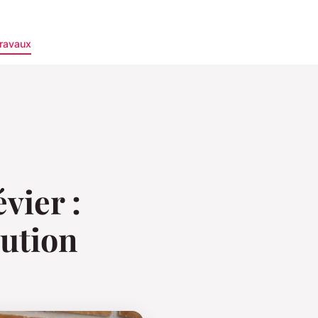
ravaux
vier :
lution