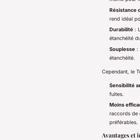
Résistance 
rend idéal p
Durabilité
: 
étanchéité d
Souplesse
: 
étanchéité.
Cependant, le T
Sensibilité a
fuites.
Moins effica
raccords de 
préférables.
Avantages et i