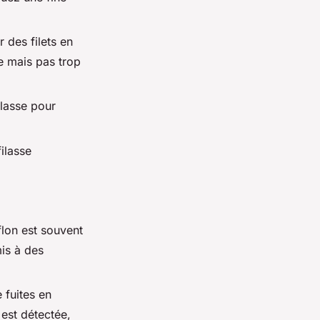
r des filets en
ée mais pas trop
ilasse pour
ilasse
flon est souvent
mis à des
e fuites en
 est détectée,