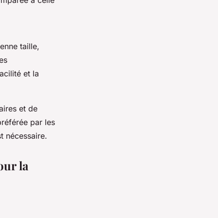
nne taille,
des
ilité et la
aires et de
préférée par les
st nécessaire.
our la