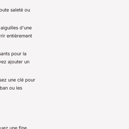
oute saleté ou
aiguilles d'une
ir entièrement
sants pour la
vez ajouter un
isez une clé pour
uban ou les
quez une fine