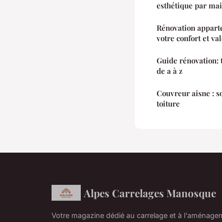
esthétique par mai
Rénovation apparte
votre confort et va
Guide rénovation: t
de a à z
Couvreur aisne : s
toiture
Alpes Carrelages Manosque
Votre magazine dédié au carrelage et à l'aménage