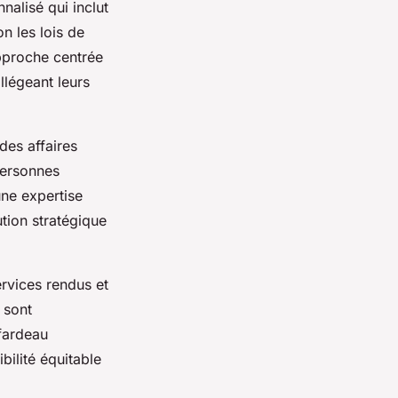
nalisé qui inclut
on les lois de
approche centrée
allégeant leurs
des affaires
 personnes
une expertise
tion stratégique
ervices rendus et
 sont
 fardeau
bilité équitable