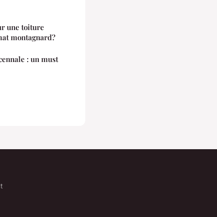
r une toiture
imat montagnard?
ennale : un must
t