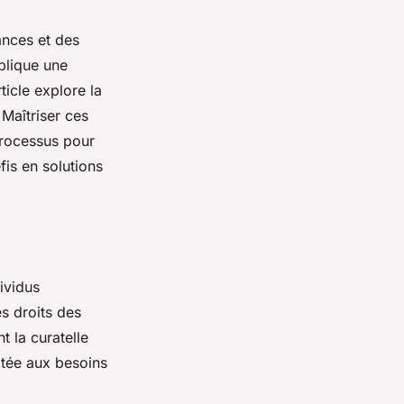
ances et des
plique une
ticle explore la
 Maîtriser ces
processus pour
fis en solutions
dividus
es droits des
 la curatelle
ptée aux besoins