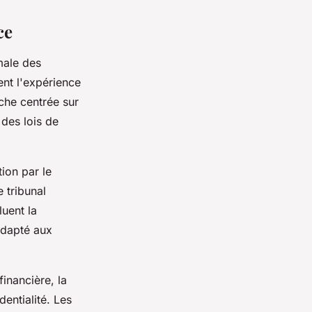
ce
male des
ent l'expérience
che centrée sur
des lois de
on par le
e tribunal
luent la
adapté aux
financière, la
dentialité. Les