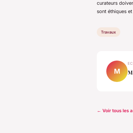
curateurs doive
sont éthiques e
Travaux
EC
M
M
← Voir tous les 