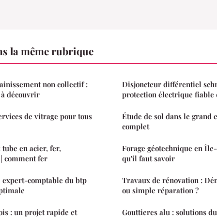
s la même rubrique
sainissement non collectif :
Disjoncteur différentiel sch
 à découvrir
protection électrique fiable
services de vitrage pour tous
Étude de sol dans le grand e
complet
 tube en acier, fer,
Forage géotechnique en Île-d
 | comment fer
qu'il faut savoir
e expert-comptable du btp
Travaux de rénovation : Dé
ptimale
ou simple réparation ?
is : un projet rapide et
Gouttieres alu : solutions d