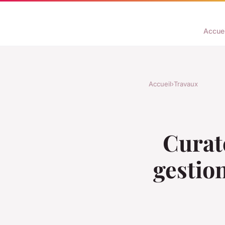
Accuei
Accueil
›
Travaux
Curate
gestion