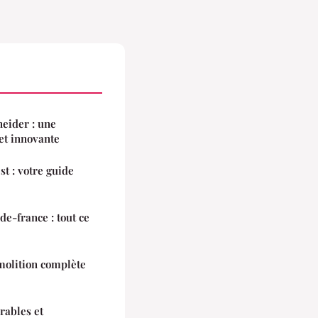
neider : une
 et innovante
st : votre guide
e-france : tout ce
molition complète
urables et