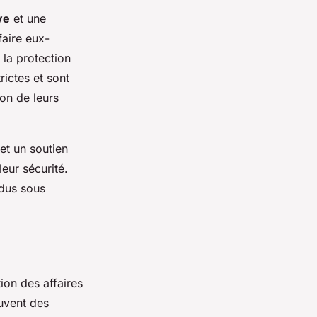
ve
et une
faire eux-
 la protection
rictes et sont
ion de leurs
et un soutien
leur sécurité.
idus sous
ion des affaires
ouvent des