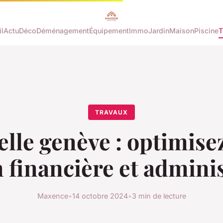
l
Actu
Déco
Déménagement
Équipement
Immo
Jardin
Maison
Piscine
T
TRAVAUX
lle genève : optimise
 financière et admini
Maxence
•
14 octobre 2024
•
3 min de lecture