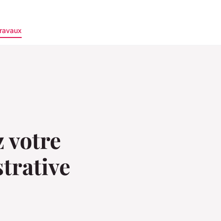
ravaux
z votre
strative