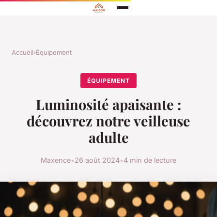
Accueil
›
Équipement
ÉQUIPEMENT
Luminosité apaisante :
découvrez notre veilleuse
adulte
Maxence
•
26 août 2024
•
4 min de lecture