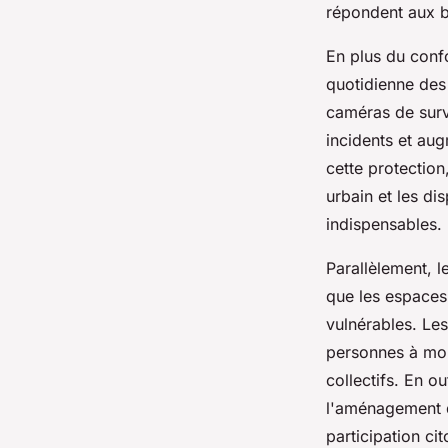
répondent aux b
En plus du confo
quotidienne des
caméras de surve
incidents et aug
cette protection
urbain et les di
indispensables.
Parallèlement, l
que les espaces 
vulnérables. Les
personnes à mob
collectifs. En ou
l'aménagement d
participation ci