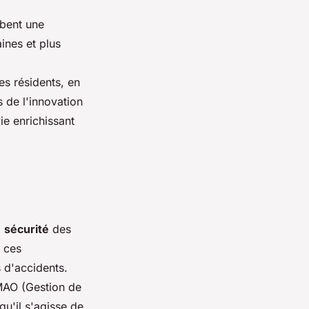
obent une
aines et plus
es résidents, en
s de l'innovation
ie enrichissant
a
sécurité
des
e ces
s d'accidents.
GMAO (Gestion de
u'il s'agisse de