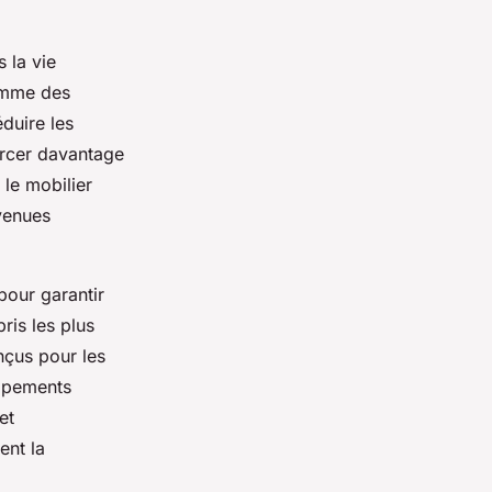
 la vie
comme des
duire les
orcer davantage
 le mobilier
evenues
pour garantir
ris les plus
nçus pour les
uipements
et
ent la