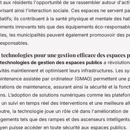
t aux résidents l'opportunité de se rassembler autour d'acti
isant ainsi l'interaction sociale. Ces espaces ne servent p
éatifs; ils contribuent à la santé physique et mentale des hab
léments innovants tels que des équipements éco-responsabl
les, les municipalités peuvent également promouvoir des p
esponsables.
 technologies pour une gestion efficace des espaces 
technologies de gestion des espaces publics
a révolution
ivités maintiennent et optimisent leurs infrastructures. Les 
aintenance assistée par ordinateur (GMAO) permettent une pl
ations de maintenance, assurant ainsi la sécurité et la fonct
. L’adoption de solutions numériques comme les platefor
e un suivi en temps réel des interventions et une meilleure a
utre, la technologie joue un rôle clé dans l'amélioration de l
ements tels que des rampes et des ascenseurs intelligents,
yen puisse accéder en toute sécurité aux espaces publics.