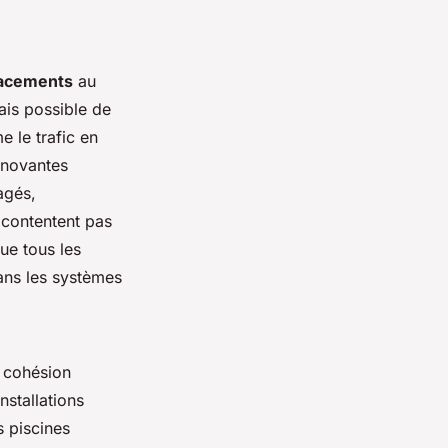
placements
au
ais possible de
e le trafic en
nnovantes
agés,
 contentent pas
que tous les
dans les systèmes
a cohésion
stallations
s piscines