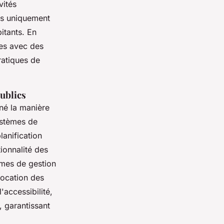
vités
as uniquement
itants. En
es avec des
ratiques de
publics
né la manière
systèmes de
anification
ionnalité des
mes de gestion
llocation des
'accessibilité,
 garantissant