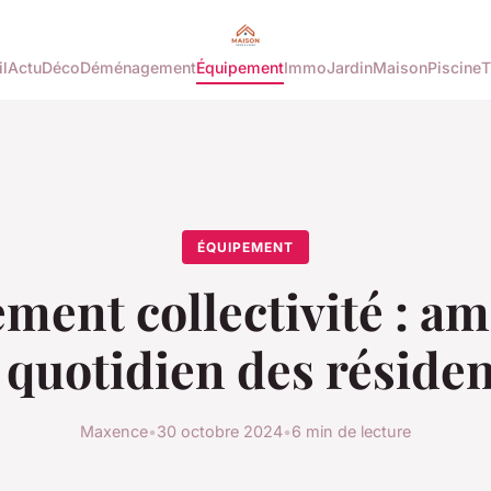
l
Actu
Déco
Déménagement
Équipement
Immo
Jardin
Maison
Piscine
T
ÉQUIPEMENT
ment collectivité : am
 quotidien des réside
Maxence
•
30 octobre 2024
•
6 min de lecture