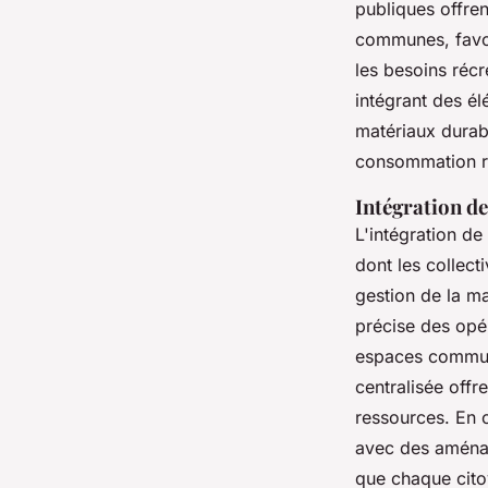
publiques offren
communes, favor
les besoins récr
intégrant des é
matériaux durab
consommation r
Intégration de
L'intégration de
dont les collect
gestion de la m
précise des opér
espaces communs
centralisée offr
ressources. En o
avec des aménag
que chaque cito