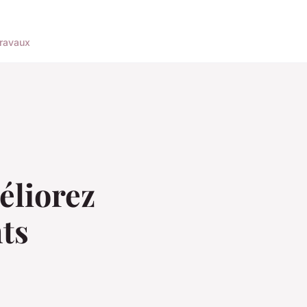
ravaux
éliorez
nts