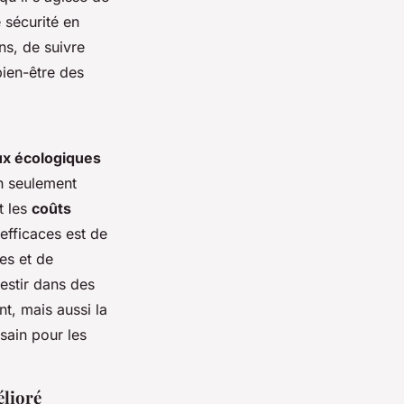
 sécurité en
ns, de suivre
bien-être des
ux écologiques
on seulement
t les
coûts
efficaces est de
es et de
vestir dans des
t, mais aussi la
sain pour les
élioré