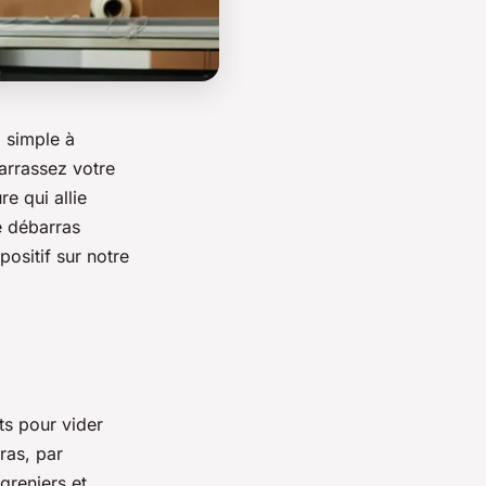
i simple à
arrassez votre
e qui allie
e débarras
positif sur notre
ts pour vider
ras, par
 greniers et