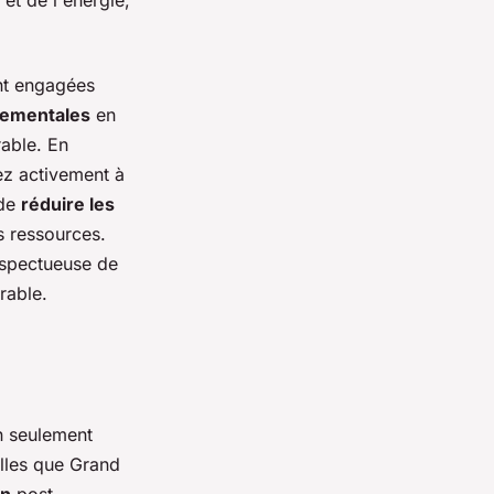
et de l'énergie,
ont engagées
ementales
en
rable. En
ez activement à
 de
réduire les
s ressources.
espectueuse de
rable.
on seulement
elles que Grand