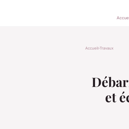
Accuei
Accueil
›
Travaux
Débarr
et 