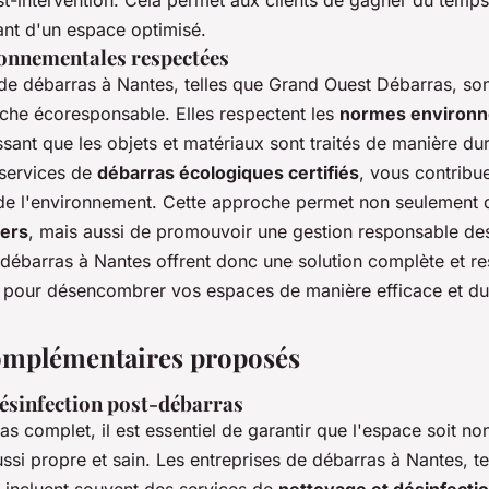
t-intervention. Cela permet aux clients de gagner du temps 
ant d'un espace optimisé.
onnementales respectées
 de débarras à Nantes, telles que Grand Ouest Débarras, s
he écoresponsable. Elles respectent les
normes environn
ssant que les objets et matériaux sont traités de manière du
 services de
débarras écologiques certifiés
, vous contribu
 de l'environnement. Cette approche permet non seulement
ers
, mais aussi de promouvoir une gestion responsable de
 débarras à Nantes offrent donc une solution complète et r
 pour désencombrer vos espaces de manière efficace et du
omplémentaires proposés
désinfection post-débarras
s complet, il est essentiel de garantir que l'espace soit n
ssi propre et sain. Les entreprises de débarras à Nantes, t