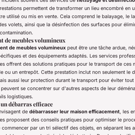
 incluent souvent des services de
nettoyage et désinfecti
restations permettent de transformer un lieu encombré en 
tre utilisé ou mis en vente. Cela comprend le balayage, le 
des volets, ainsi que la désinfection des surfaces pour élimi
 contamination.
 de meubles volumineux
nt de meubles volumineux
peut être une tâche ardue, né
cifiques et des équipements adaptés. Les services profes
s offrent des solutions pratiques pour le transport de ces
e ou un entrepôt. Cette prestation inclut non seulement le
ais aussi leur protection durant le transport pour éviter to
nts peuvent se concentrer sur d'autres aspects de leur démé
ils logistiques.
 un débarras efficace
nvisagent de
débarrasser leur maison efficacement
, les e
s proposent des conseils pratiques pour optimiser le proces
ommencer par un tri sélectif des objets, en séparant les ar