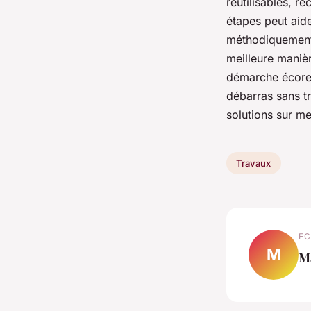
réutilisables, r
étapes peut aide
méthodiquement.
meilleure manièr
démarche écores
débarras sans t
solutions sur me
Travaux
EC
M
M