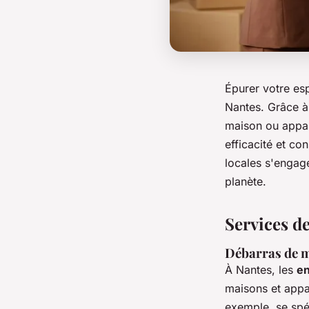
Épurer votre esp
Nantes. Grâce à
maison ou appar
efficacité et c
locales s'engage
planète.
Services d
Débarras de m
À Nantes, les
en
maisons et appa
exemple, se spé