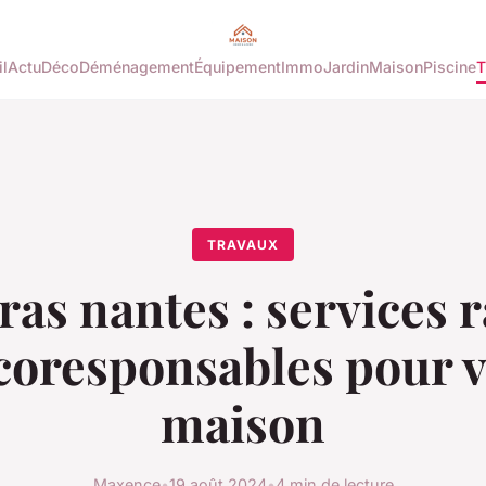
l
Actu
Déco
Déménagement
Équipement
Immo
Jardin
Maison
Piscine
T
TRAVAUX
as nantes : services 
écoresponsables pour v
maison
Maxence
•
19 août 2024
•
4 min de lecture