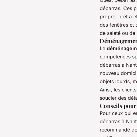
Ouest Débarras,
débarras. Ces p
propre, prêt à ê
des fenêtres et 
de saleté ou de
Déménagement
Le
déménageme
compétences spé
débarras à Nante
nouveau domicil
objets lourds, m
Ainsi, les clie
soucier des déta
Conseils pour
Pour ceux qui e
débarras à Nante
recommandé de c