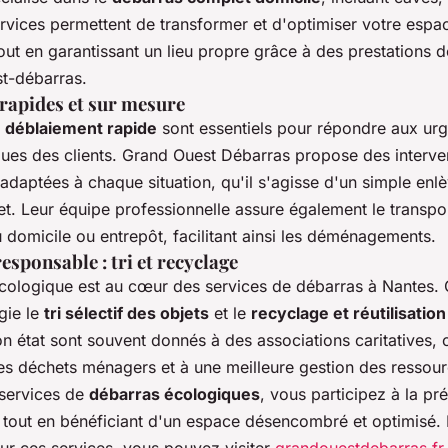
rvices permettent de transformer et d'optimiser votre espa
out en garantissant un lieu propre grâce à des prestations 
st-débarras.
 rapides et sur mesure
 déblaiement rapide
sont essentiels pour répondre aux ur
ques des clients. Grand Ouest Débarras propose des interve
adaptées à chaque situation, qu'il s'agisse d'un simple en
t. Leur équipe professionnelle assure également le transp
 domicile ou entrepôt, facilitant ainsi les déménagements.
sponsable : tri et recyclage
ologique est au cœur des services de débarras à Nantes.
gie le
tri sélectif des objets
et le
recyclage et réutilisati
n état sont souvent donnés à des associations caritatives, c
des déchets ménagers et à une meilleure gestion des ressou
 services de
débarras écologiques
, vous participez à la pr
 tout en bénéficiant d'un espace désencombré et optimisé. 