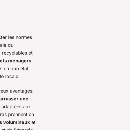
ter les normes
ale du
, recyclables et
hets ménagers
ts en bon état
té locale.
eux avantages.
arrasser une
, adaptées aux
rras prennent en
s volumineux
et