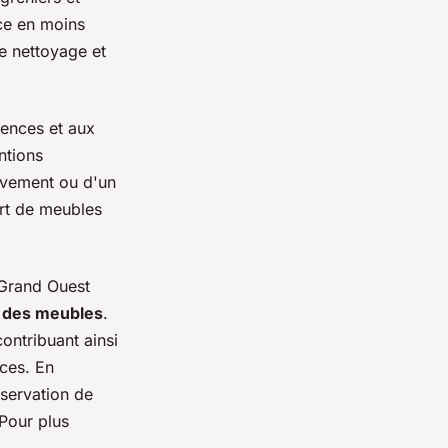
ce en moins
de nettoyage et
gences et aux
ntions
lèvement ou d'un
ort de meubles
 Grand Ouest
on des meubles
.
ontribuant ainsi
rces. En
éservation de
Pour plus