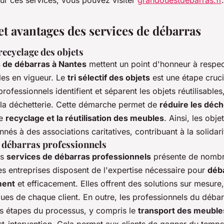
sur ces services, vous pouvez visiter
grandouestdebarras.fr
.
et avantages des services de débarras
 recyclage des objets
 de débarras à Nantes
mettent un point d'honneur à respec
es en vigueur. Le
tri sélectif des objets
est une étape cruci
rofessionnels identifient et séparent les objets réutilisables
 la déchetterie. Cette démarche permet de
réduire les déc
le
recyclage et la réutilisation des meubles
. Ainsi, les obje
nés à des associations caritatives, contribuant à la solidari
 débarras professionnels
es
services de débarras professionnels
présente de nombr
es entreprises disposent de l'expertise nécessaire pour
déb
ment
et efficacement. Elles offrent des solutions sur mesure
ques de chaque client. En outre, les professionnels du déba
es étapes du processus, y compris le
transport des meuble