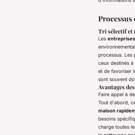
d'informations 
Processus 
Tri sélectif et
Les
entreprises
environnemental
processus. Les p
ceux destinés à
et de favoriser 
sont souvent don
Avantages des
Faire appel à d
Tout d'abord, c
maison rapide
besoins spécifi
charge toutes l