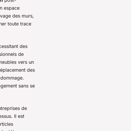
on
post-
un espace
lavage des murs,
ner toute trace
cessitant des
sionnels de
 meubles vers un
 déplacement des
ut dommage.
nagement sans se
ntreprises de
sus. Il est
ticles